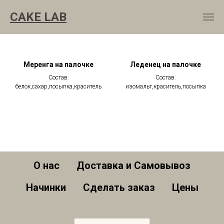
CAKE LAB
Меренга на палочке
Леденец на палочке
Состав:
Состав:
белок,сахар,посыпка,краситель
изомальт,краситель,посыпка
О нас
Доставка и Самовывоз
Начинки
Сделать заказ
Цены